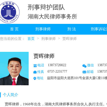
刑事辩护团队
湖南大民律师事务所
首 页
刑事律师
刑 法
刑事诉讼
>
>
您当前的位置：
首页
刑事律师
贾晖律师
贾晖律师
13873720022
13873
电话
微信
0737-2231777
13873
传真
邮箱
地址
益阳市益阳大道西101号金源大厦C座11
个人简介
贾晖律师，1968年出生，湖南大民律师事务所合伙人,执行主任