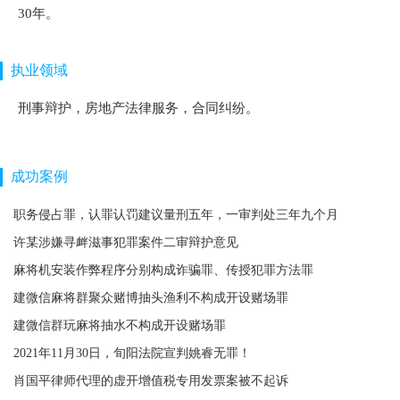
30年。
执业领域
刑事辩护，房地产法律服务，合同纠纷。
成功案例
职务侵占罪，认罪认罚建议量刑五年，一审判处三年九个月
许某涉嫌寻衅滋事犯罪案件二审辩护意见
麻将机安装作弊程序分别构成诈骗罪、传授犯罪方法罪
建微信麻将群聚众赌博抽头渔利不构成开设赌场罪
建微信群玩麻将抽水不构成开设赌场罪
2021年11月30日，旬阳法院宣判姚睿无罪！
肖国平律师代理的虚开增值税专用发票案被不起诉