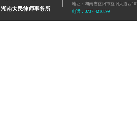
|
地址：湖南省益阳市益阳大道西101
湖南大民律师事务所
电话：0737-4216899