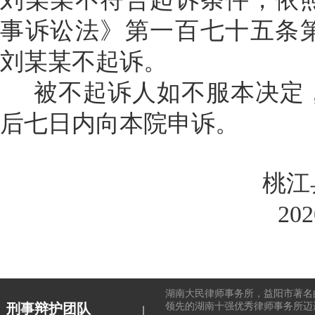
事诉讼法》第一百七十五条
刘某某不起诉。
被不起诉人如不服本决定
后七日内向本院申诉。
桃江
20
湖南大民律师事务所，益阳市著名
刑事辩护团队
领先的湖南十强优秀律师事务所迈