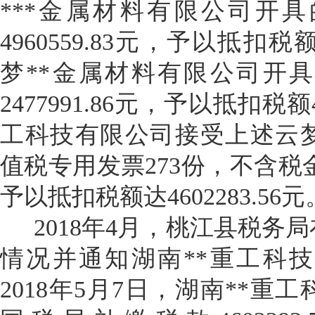
***金属材料有限公司开具
4960559.83元，予以抵扣税额
梦**金属材料有限公司开具
2477991.86元，予以抵扣税额
工科技有限公司接受上述云
值税专用发票273份，不含税金额为
予以抵扣税额达4602283.56元
2018年4月，桃江县税务
情况并通知湖南**重工科
2018年5月7日，湖南**