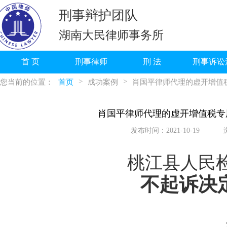
刑事辩护团队
湖南大民律师事务所
首 页
刑事律师
刑 法
刑事诉讼
>
>
您当前的位置：
首页
成功案例
肖国平律师代理的虚开增值
肖国平律师代理的虚开增值税专
发布时间：2021-10-19
桃江县人民
不起诉决