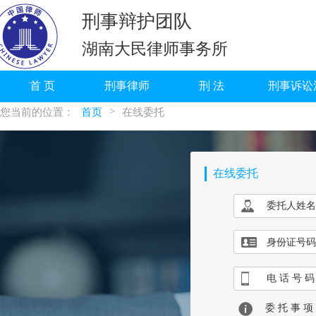
刑事辩护团队
湖南大民律师事务所
首 页
刑事律师
刑 法
刑事诉讼
>
您当前的位置：
首页
在线委托
在线委托
委托人姓名
身份证号码
电 话 号 码
委 托 事 项