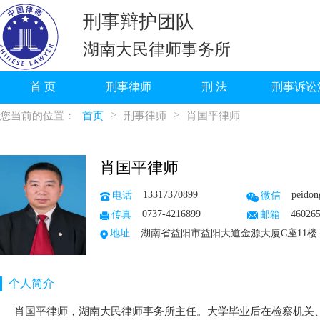
刑事辩护团队
湖南大民律师事务所
首 页
刑事律师
刑 法
刑事诉讼
>
>
您当前的位置：
首页
刑事律师
肖国平律师
肖国平律师
13317370899
peidon
电话
微信
0737-4216899
46026
传真
邮箱
地址
湖南省益阳市益阳大道金源大厦C座11楼
个人简介
肖国平律师，湖南大民律师事务所主任。大学毕业后在检察机关、