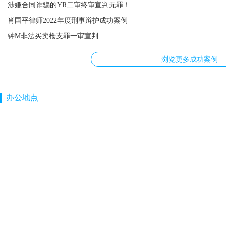
涉嫌合同诈骗的YR二审终审宣判无罪！
肖国平律师2022年度刑事辩护成功案例
钟M非法买卖枪支罪一审宣判
浏览更多成功案例
办公地点